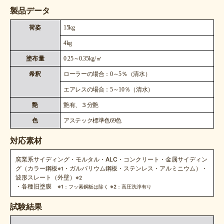
製品データ
荷姿
15kg
4kg
塗布量
0.25～0.35kg/㎡
希釈
ローラーの場合：0～5％（清水）
エアレスの場合：5～10％（清水）
艶
艶有、３分艶
色
アステック標準色69色
対応素材
窯業系サイディング・モルタル・ALC・コンクリート・金属サイディン
グ（カラー鋼板
・ガルバリウム鋼板・ステンレス・アルミニウム）・
※1
波形スレート（外壁）
※2
・各種旧塗膜
※1：フッ素鋼板は除く ※2：高圧洗浄有り
試験結果