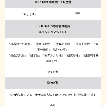
JIS A 6909 建築用仕上り塗材
合格
『可とう性』
JIS K 5660 つや有合成樹脂
エマルションペイント
『容器の中の状態』『塗装作業性』『塗膜の外観』『低温安定性』『表
面乾燥性』『隠ぺい率』
『鏡面光沢度』『耐水性』『耐アルカリ性』『耐洗浄性』『耐湿潤冷熱
繰返し性』
全て合格
防カビ性
※社内試験による（参考試験方法：JIS Z 2911 かび抵抗性試験方法）
合格