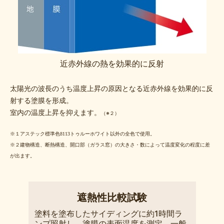
近赤外線の熱を効果的に反射
太陽光の波長のうち温度上昇の原因となる近赤外線を効果的に反
射する塗膜を形成。
室内の温度上昇を抑えます。
（※２）
※１アステック標準色8113トゥルーホワイト以外の全色で使用。
※２建物構造、断熱構造、開口部（ガラス窓）の大きさ・数によって温度変化の程度に差
が出ます。
遮熱性比較試験
塗料を塗布したサイディングに約1時間ラ
ンプ照射し、塗膜の表面温度を測定。一般