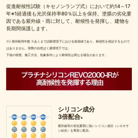
促進耐候性試験（キセノンランプ式）において約14～17
年※1経過後も光沢保持率80％以上を保持。塗膜の劣化要
因である紫外線・雨に対して、耐候性を発揮し、建物を
長期間保護します。
※1 期待耐用年数 ※あくまで試験環境下における推測値であり、耐候性を保証するもので
はありません。実際の自然ばく露環境下では、
下地の状態、施工方法、気象条件により耐候性は異なる場合があります。
シリコン成分
3倍配合
※
紫外線等の劣化要因に強いシリコン成分（シロキサ
ン結合）を豊富に配合。