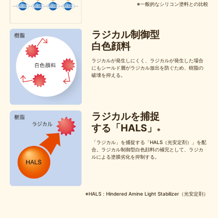
※一般的なシリコン塗料との比較
ラジカル制御型
白色顔料
ラジカルが発生しにくく、ラジカルが発生した場合
にもシールド層がラジカル放出を防ぐため、樹脂の
破壊を抑える。
ラジカルを捕捉
する
「HALS」
※
「ラジカル」を捕捉する「HALS（光安定剤）」を配
合。ラジカル制御型白色顔料の補完として、ラジカ
ルによる塗膜劣化を抑制する。
※HALS：Hindered Amine Light Stabilizer（光安定剤）