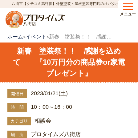
八街市【クチコミ高評価】外壁塗装・屋根塗装専門店のオバタホーム
メニュー
八街店
ホーム
イベント
新春 塗装祭！！ 感謝を込めて 『10万円分の商品券or家電プレゼント』
>
>
新春 塗装祭！！ 感謝を込め
て 『10万円分の商品券or家電
プレゼント』
2023/01/21(土)
開催日
10：00～16：00
時 間
相談会
カテゴリ
プロタイムズ八街店
場 所