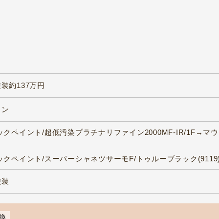
装約137万円
ラン
クペイント/超低汚染プラチナリファイン2000MF-IR/1F→マウ
ックペイント/スーパーシャネツサーモF/トゥルーブラック(9119
塗装
換