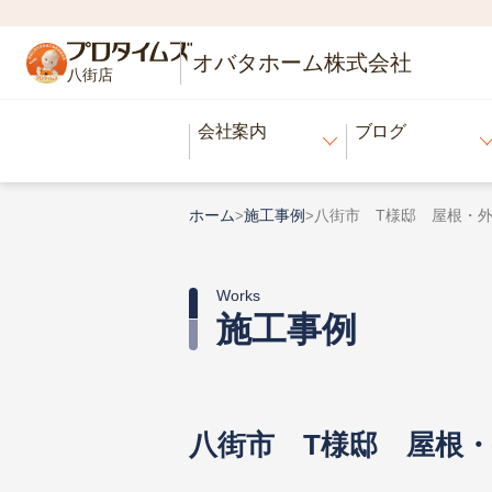
オバタホーム株式会社
八街店
会社案内
ブログ
ホーム
施工事例
八街市 T様邸 屋根・
>
>
Works
施工事例
八街市 T様邸 屋根