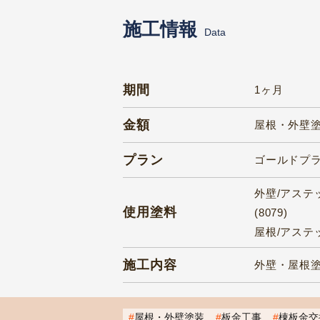
施工情報
Data
期間
1ヶ月
金額
屋根・外壁塗
プラン
ゴールドプ
外壁/アステッ
使用塗料
(8079)
屋根/アステ
施工内容
外壁・屋根
屋根・外壁塗装
板金工事
棟板金交