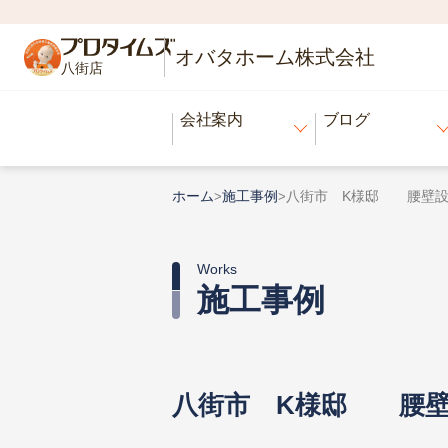
オバタホーム株式会社
八街店
会社案内
ブログ
ホーム
施工事例
八街市 K様邸 腰壁設
>
>
Works
施工事例
八街市 K様邸 腰壁