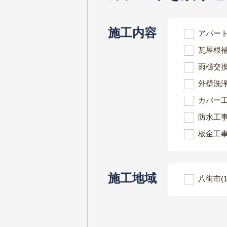
施工内容
アパー
瓦屋根
雨樋交
外壁洗
カバー
防水工
板金工
施工地域
八街市
(