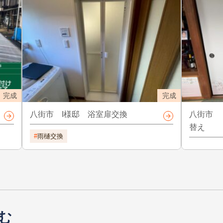
完成
完成
八街市 I様邸 浴室扉交換
八街市 
替え
雨樋交換
む