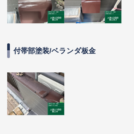
付帯部塗装/ベランダ板金