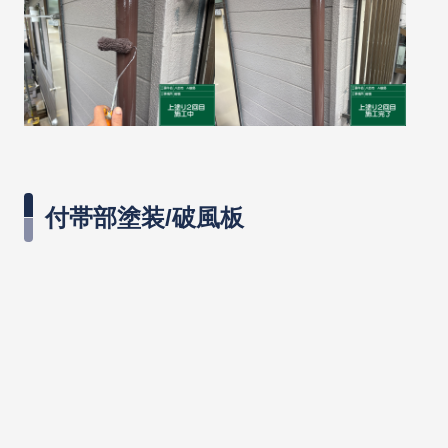
縦樋
付帯部塗装/破風板