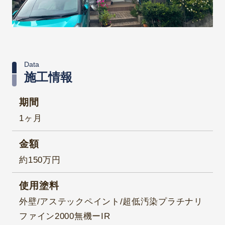
Data
施工情報
期間
1ヶ月
金額
約150万円
使用塗料
外壁/アステックペイント/超低汚染プラチナリ
ファイン2000無機ーIR