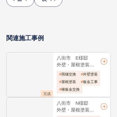
前へ
次へ
関連施工事例
八街市 E様邸
外壁・屋根塗装
雨樋交換・破風板
雨樋交換
外壁塗装
金工事 軒天張替
屋根塗装
板金工事
え 耐久年数26年
棟板金交換
完成
八街市 N様邸