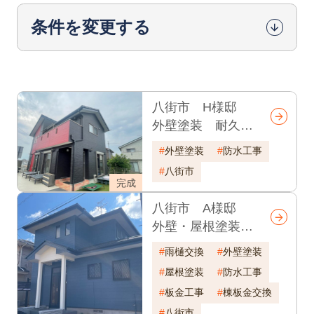
条件を変更する
八街市 H様邸
外壁塗装 耐久年
数17年
外壁塗装
防水工事
八街市
完成
八街市 A様邸
外壁・屋根塗装
他リフォーム工
雨樋交換
外壁塗装
事 耐久年数30年
屋根塗装
防水工事
板金工事
棟板金交換
八街市