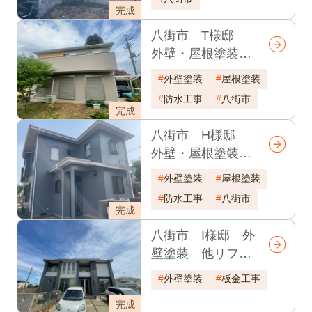
完成
八街市 T様邸
外壁・屋根塗装
耐久年数26年
外壁塗装
屋根塗装
防水工事
八街市
完成
八街市 H様邸
外壁・屋根塗装
耐久年数20年
外壁塗装
屋根塗装
防水工事
八街市
完成
八街市 I様邸 外
壁塗装 他リフォ
ーム 耐久年数26
外壁塗装
板金工事
年
完成