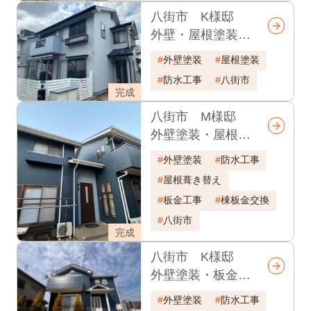
八街市 K様邸
外壁・屋根塗装
耐久年数26年
外壁塗装
屋根塗装
防水工事
八街市
完成
八街市 M様邸
外壁塗装・屋根葺
き替え・他リフォ
外壁塗装
防水工事
ーム
屋根葺き替え
板金工事
棟板金交換
八街市
完成
八街市 K様邸
外壁塗装・板金・
防水工事 耐久年
外壁塗装
防水工事