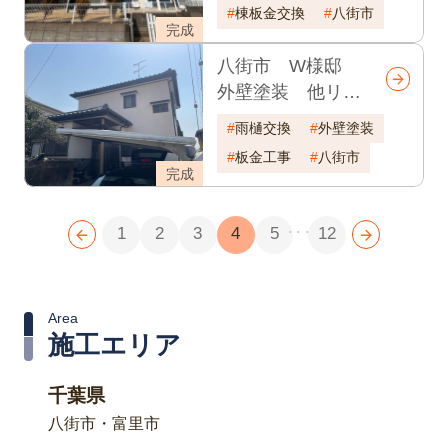
数17年
棟板金交換
八街市
完成
八街市 W様邸
外壁塗装 他リフ
ォーム工事
雨樋交換
外壁塗装
板金工事
八街市
完成
...
1
2
3
4
5
12
Area
施工エリア
千葉県
八街市・富里市